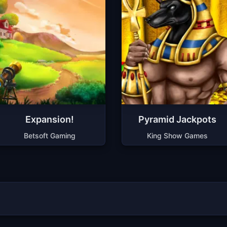
Expansion!
Pyramid Jackpots
Betsoft Gaming
King Show Games