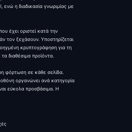
, ενώ η διαδικασία γνωριμίας με
ου έχει οριστεί κατά την
άν τον ξεχάσουν. Υποστηρίζεται
οηγμένη κρυπτογράφηση για τη
 τα διαθέσιμα προϊόντα.
ρη φόρτωση σε κάθε σελίδα.
ή οθόνη οργανώνει ανά κατηγορία
ναι εύκολα προσβάσιμα. Η
χές