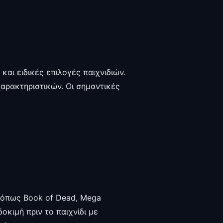
αι ειδικές επιλογές παιχνιδιών.
χαρακτηριστικών. Οι σημαντικές
 όπως Book of Dead, Mega
οκιμή πριν το παιχνίδι με