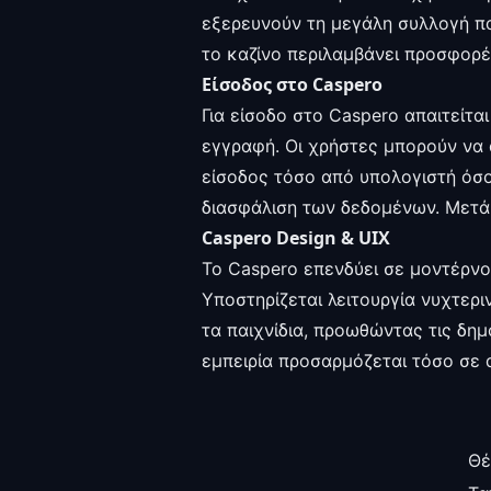
εξερευνούν τη μεγάλη συλλογή πα
το καζίνο περιλαμβάνει προσφορ
Είσοδος στο Caspero
Για είσοδο στο Caspero απαιτείτα
εγγραφή. Οι χρήστες μπορούν να 
είσοδος τόσο από υπολογιστή όσο
διασφάλιση των δεδομένων. Μετά 
Caspero Design & UIX
Το Caspero επενδύει σε μοντέρνο
Υποστηρίζεται λειτουργία νυχτερι
τα
παιχνίδια
, προωθώντας τις δημ
εμπειρία προσαρμόζεται τόσο σε 
Θέ