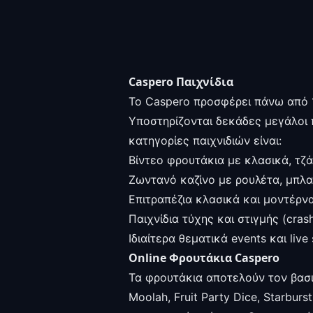
Caspero Παιχνίδια
Το Caspero προσφέρει πάνω από 14
Υποστηρίζονται δεκάδες μεγάλοι 
κατηγορίες παιχνιδιών είναι:
Βίντεο φρουτάκια με κλασικά, τζ
Ζωντανό καζίνο με ρουλέτα, μπλ
Επιτραπέζια κλασικά και μοντέρν
Παιχνίδια τύχης και στιγμής (crash
Ιδιαίτερα θεματικά events και live
Online Φρουτάκια Caspero
Τα φρουτάκια αποτελούν τον βασι
Moolah, Fruit Party Dice, Starbu