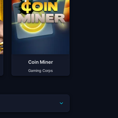
Coin Miner
Gaming Corps