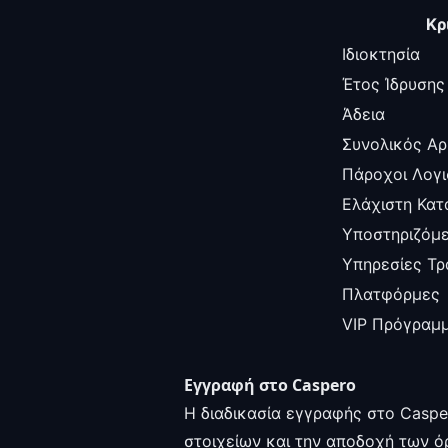
Κρ
Ιδιοκτησία
Έτος Ίδρυσης
Άδεια
Συνολικός Αρ
Πάροχοι Λογι
Ελάχιστη Κατ
Υποστηριζόμ
Υπηρεσίες Τρ
Πλατφόρμες
VIP Πρόγραμ
Εγγραφή στο Caspero
Η διαδικασία εγγραφής στο Caspe
στοιχείων και την αποδοχή των ό