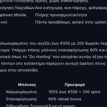
χύτητα Πλοήγησης
Άμεση, χωρίς καθυστερήσεις
οήγηση Παιχνιδιών
Ανα κατηγορία, ανα πάροχο, φιλτράρισ
φάνιση Mobile
Πλήρης προσαρμοστικότητα
νού
Πάντα προσβάσιμο, φιλικό στην χρήση
αλωσορίσματος που αγγίζει έως €500 με 200 δωρεάν περι
κίνημα. Υπάρχει επίσης μπόνους επαναφόρτωσης 60% και 
ιστικά όπως το "Go Hunting" που επιτρέπει κυνήγι έξτρα 
ς πόντων στο κατάστημα παρέχουν συνεχή όφελος στους 
ιμοι στην ιστοσελίδα.
Μπόνους
Προσφορά
Καλωσορίσματος
100% έως €500 + 200 spins
Επαναφόρτωσης
60% reload bonus
Εβδομαδιαία Τουρνουά
Συνεχή events