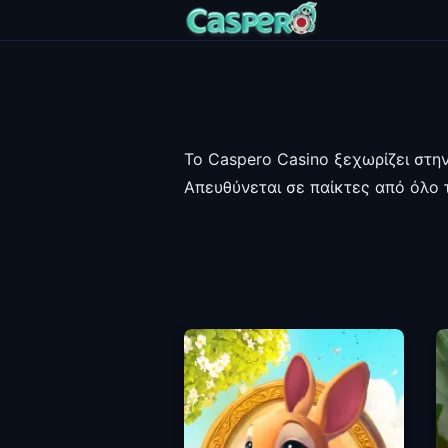
Το Caspero Casino ξεχωρίζει στη
Απευθύνεται σε παίκτες από όλο