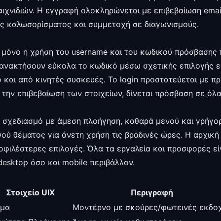
ιχνιδιών. Η εγγραφή ολοκληρώνεται με επιβεβαίωση email
ές καλωσορίσματος και συμμετοχή σε διαγωνισμούς.
ι μόνο η χρήση του username και του κωδικού πρόσβασης π
ανακτήσουν εύκολα το κωδικό μέσω σχετικής επιλογής ε
 και από κινητές συσκευές. Το
login
προστατεύεται με πρ
την επιβεβαίωση των στοιχείων, δίνεται πρόσβαση σε όλα
 σχεδιασμό με άμεση πλοήγηση, καθαρά μενού και γρήγο
νού θέματος για άνετη χρήση τις βραδινές ώρες. Η αρχικ
οφιλέστερες επιλογές. Όλα τα εργαλεία και προσφορές εί
desktop όσο και mobile περιβάλλον.
Στοιχείο UIX
Περιγραφή
μα
Μοντέρνο με σκούρες/φωτεινές εκδο