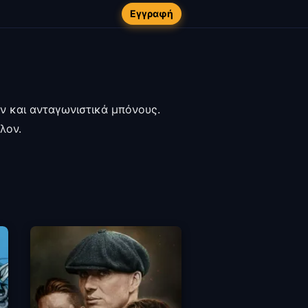
Εγγραφή
ν και ανταγωνιστικά μπόνους.
λον.