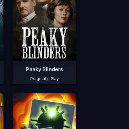
Peaky Blinders
Pragmatic Play