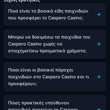
Ποια είναι τα βασικά είδη παιχνιδιών
που προσφέρει το Caspero Casino;
Μπορώ να δοκιμάσω τα παιχνίδια του
Caspero Casino χωρίς να
στοιχηματίσω πραγματικά χρήματα;
Ποιοι είναι οι βασικοί πάροχοι
παιχνιδιών στο Caspero Casino και τι
προσφέρουν;
Ποιες πρακτικές υπεύθυνου
παιχνιδιού προτείνει το Caspero