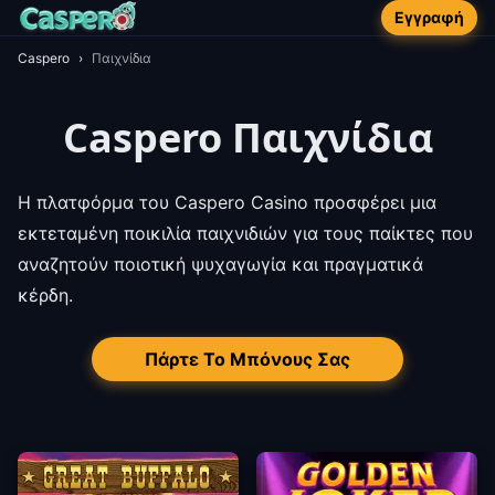
Εγγραφή
Caspero
›
Παιχνίδια
Caspero Παιχνίδια
Η πλατφόρμα του Caspero Casino προσφέρει μια
εκτεταμένη ποικιλία παιχνιδιών για τους παίκτες που
αναζητούν ποιοτική ψυχαγωγία και πραγματικά
κέρδη.
Πάρτε Το Μπόνους Σας