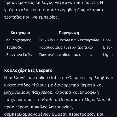
προσφέροντας επιλογές για κάθε τύπο παίκτη. Η
γκάμα καλύπτει από κουλοχέρηδες έως κλασικά
τραπέζια και live εμπειρίες.
Κατηγορία
Περιγραφή
Π
Κουλοχέρηδες
Ποικιλία θεμάτων και λειτουργιών
Book of
Τραπέζια
Παραδοσιακά τυχερά τραπέζια
Blackjac
Ζωντανό Καζίνο
Ζωντανή μετάδοση με dealers
Lightni
Κουλοχέρηδες Caspero
Η συλλογή των online slots του Caspero περιλαμβάνει
εκατοντάδες τίτλους με διαφορετικά θέματα και
μηχανισμούς παιχνιδιού. Κλασικά και δημοφιλή
παιχνίδια όπως το
Book of Dead
και το
Mega Moolah
προσφέρουν ποικίλες λειτουργίες,
συμπεριλαμβανομένων δωρεάν περιστροφών και