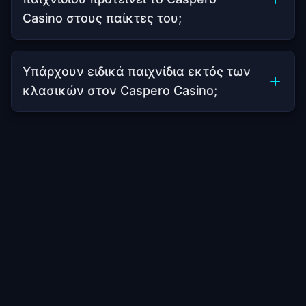
Casino στους παίκτες του;
Υπάρχουν ειδικά παιχνίδια εκτός των
κλασικών στον Caspero Casino;