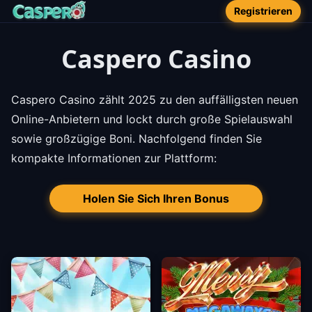
Registrieren
Caspero Casino
Caspero Casino zählt 2025 zu den auffälligsten neuen
Online-Anbietern und lockt durch große Spielauswahl
sowie großzügige Boni. Nachfolgend finden Sie
kompakte Informationen zur Plattform:
Holen Sie Sich Ihren Bonus