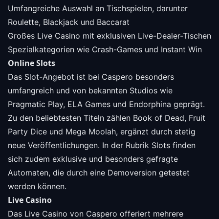
Umfangreiche Auswahl an Tischspielen, darunter
Roulette, Blackjack und Baccarat
Großes Live Casino mit exklusiven Live-Dealer-Tischen
Spezialkategorien wie Crash-Games und Instant Win
Online Slots
Das Slot-Angebot ist bei Caspero besonders
umfangreich und von bekannten Studios wie
Pragmatic Play, ELA Games und Endorphina geprägt.
Zu den beliebtesten Titeln zählen Book of Dead, Fruit
Party Dice und Mega Moolah, ergänzt durch stetig
neue Veröffentlichungen. In der Rubrik Slots finden
sich zudem exklusive und besonders gefragte
Automaten, die durch eine Demoversion getestet
werden können.
Live Casino
Das Live Casino von Caspero offeriert mehrere