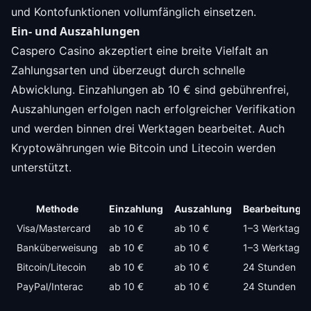
und Kontofunktionen vollumfänglich einsetzen.
Ein- und Auszahlungen
Caspero Casino akzeptiert eine breite Vielfalt an
Zahlungsarten und überzeugt durch schnelle
Abwicklung. Einzahlungen ab 10 € sind gebührenfrei,
Auszahlungen erfolgen nach erfolgreicher Verifikation
und werden binnen drei Werktagen bearbeitet. Auch
Kryptowährungen wie Bitcoin und Litecoin werden
unterstützt.
Methode
Einzahlung
Auszahlung
Bearbeitungsz
Visa/Mastercard
ab 10 €
ab 10 €
1–3 Werktage
Banküberweisung
ab 10 €
ab 10 €
1–3 Werktage
Bitcoin/Litecoin
ab 10 €
ab 10 €
24 Stunden
PayPal/Interac
ab 10 €
ab 10 €
24 Stunden