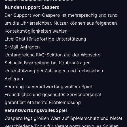
Kundensupport Caspero
Der Support von Caspero ist mehrsprachig und rund
um die Uhr erreichbar. Nutzer können aus folgenden
Kontaktmöglichkeiten wählen:
Live-Chat für sofortige Unterstützung
E-Mail-Anfragen
Umfangreiche FAQ-Sektion auf der Webseite
Schnelle Bearbeitung bei Kontoanfragen
Unterstützung bei Zahlungen und technischen
Anliegen
Beratung zu verantwortungsvollem Spiel
Freundliches und geschultes Servicepersonal
garantiert effiziente Problemlösung
Verantwortungsvolles Spiel
Caspero legt großen Wert auf Spielerschutz und bietet
verschiedene Tools für Verantwortungsvolles Spielen