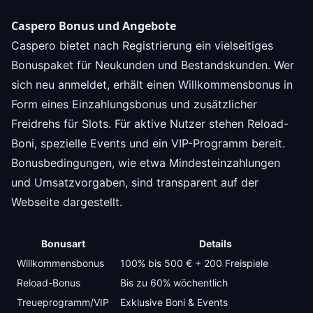
Caspero Bonus und Angebote
Caspero bietet nach Registrierung ein vielseitiges
Bonuspaket für Neukunden und Bestandskunden. Wer
sich neu anmeldet, erhält einen Willkommensbonus in
Form eines Einzahlungsbonus und zusätzlicher
Freidrehs für Slots. Für aktive Nutzer stehen Reload-
Boni, spezielle Events und ein VIP-Programm bereit.
Bonusbedingungen, wie etwa Mindesteinzahlungen
und Umsatzvorgaben, sind transparent auf der
Webseite dargestellt.
Bonusart
Details
Willkommensbonus
100% bis 500 € + 200 Freispiele
Reload-Bonus
Bis zu 60% wöchentlich
Treueprogramm/VIP
Exklusive Boni & Events