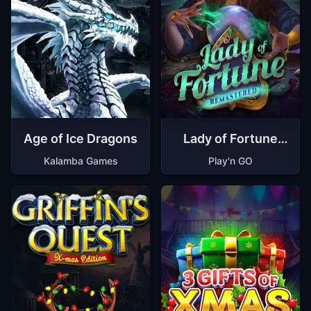
Age of Ice Dragons
Lady of Fortune
Remastered
Kalamba Games
Play'n GO