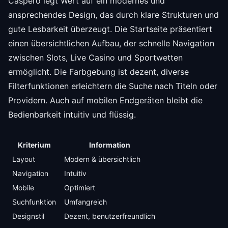
Caspero legt Wert auf ein modernes und
ansprechendes Design, das durch klare Strukturen und
gute Lesbarkeit überzeugt. Die Startseite präsentiert
einen übersichtlichen Aufbau, der schnelle Navigation
zwischen Slots, Live Casino und Sportwetten
ermöglicht. Die Farbgebung ist dezent, diverse
Filterfunktionen erleichtern die Suche nach Titeln oder
Providern. Auch auf mobilen Endgeräten bleibt die
Bedienbarkeit intuitiv und flüssig.
Kriterium
Information
Layout
Modern & übersichtlich
Navigation
Intuitiv
Mobile
Optimiert
Suchfunktion
Umfangreich
Designstil
Dezent, benutzerfreundlich