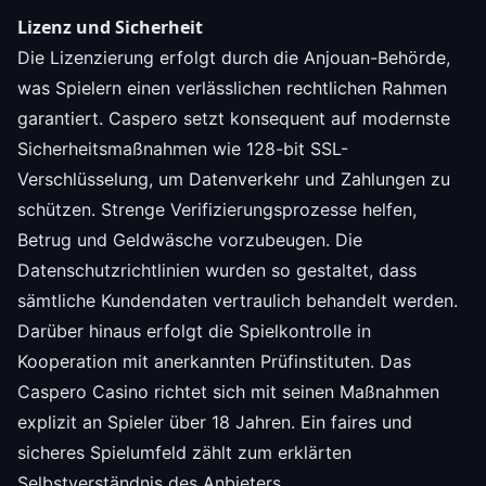
Lizenz und Sicherheit
Die Lizenzierung erfolgt durch die Anjouan-Behörde,
was Spielern einen verlässlichen rechtlichen Rahmen
garantiert. Caspero setzt konsequent auf modernste
Sicherheitsmaßnahmen wie 128-bit SSL-
Verschlüsselung, um Datenverkehr und Zahlungen zu
schützen. Strenge Verifizierungsprozesse helfen,
Betrug und Geldwäsche vorzubeugen. Die
Datenschutzrichtlinien wurden so gestaltet, dass
sämtliche Kundendaten vertraulich behandelt werden.
Darüber hinaus erfolgt die Spielkontrolle in
Kooperation mit anerkannten Prüfinstituten. Das
Caspero Casino richtet sich mit seinen Maßnahmen
explizit an Spieler über 18 Jahren. Ein faires und
sicheres Spielumfeld zählt zum erklärten
Selbstverständnis des Anbieters.